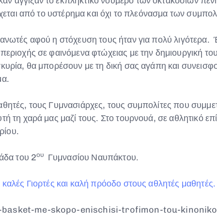
αν άγγιξαν το εκπληκτικό νούμερο των οκτακοσίων πεν
έρχεται από το υστέρημα και όχι το πλεόνασμα των συμπολ
ανωτές αφού η στόχευση τους ήταν για πολύ λιγότερα. Έ
περιοχής σε φαινόμενα φτώχειας με την δημιουργική τους
γκυρία, θα μπορέσουν με τη δική σας αγάπη και συνεισ
μα.
αθητές, τους Γυμνασιάρχες, τους συμπολίτες που συμμετ
ή τη χαρά μας μαζί τους. Στο τουρνουά, σε αθλητικό επ
ρίου.
ου
μάδα του 2
Γυμνασίου Ναυπάκτου.
 καλές Γιορτές και καλή πρόοδο στους αθλητές μαθητές.
-basket-me-skopo-enischisi-trofimon-tou-kinoniko