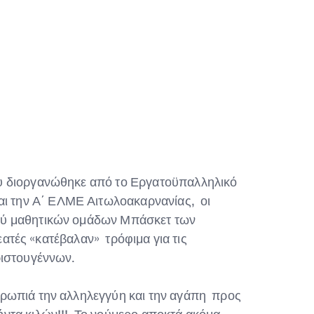
υ διοργανώθηκε από το Εργατοϋπαλληλικό
ι την Α΄ ΕΛΜΕ Αιτωλοακαρνανίας, οι
αξύ μαθητικών ομάδων Μπάσκετ των
εατές «κατέβαλαν» τρόφιμα για τις
ριστουγέννων.
ρωπιά την αλληλεγγύη και την αγάπη προς