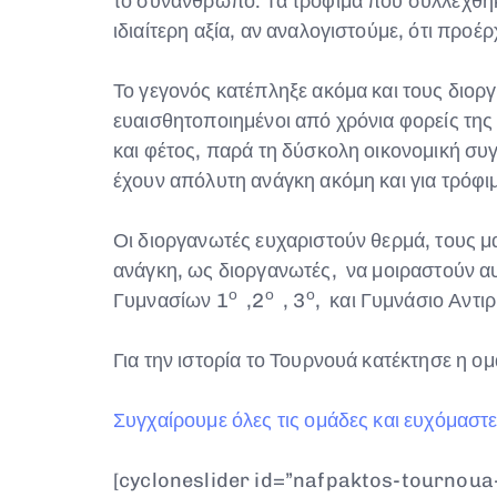
το συνάνθρωπο. Τα τρόφιμα που συλλέχθηκ
ιδιαίτερη αξία, αν αναλογιστούμε, ότι προ
Το γεγονός κατέπληξε ακόμα και τους διοργ
ευαισθητοποιημένοι από χρόνια φορείς της 
και φέτος, παρά τη δύσκολη οικονομική συ
έχουν απόλυτη ανάγκη ακόμη και για τρόφι
Οι διοργανωτές ευχαριστούν θερμά, τους μ
ανάγκη, ως διοργανωτές, να μοιραστούν αυτ
ο
ο
ο
Γυμνασίων 1
,2
, 3
, και Γυμνάσιο Αντιρ
Για την ιστορία το Τουρνουά κατέκτησε η ο
Συγχαίρουμε όλες τις ομάδες και ευχόμαστε
[cycloneslider id=”nafpaktos-tournoua