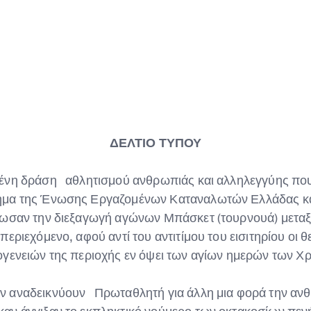
ΔΕΛΤΙΟ ΤΥΠΟΥ
μένη δράση αθλητισμού ανθρωπιάς και αλληλεγγύης πο
ημα της Ένωσης Εργαζομένων Καταναλωτών Ελλάδας κα
άνωσαν την διεξαγωγή αγώνων Μπάσκετ (τουρνουά) μετ
ριεχόμενο, αφού αντί του αντιτίμου του εισιτηρίου οι θ
ογενειών της περιοχής εν όψει των αγίων ημερών των Χ
ν αναδεικνύουν Πρωταθλητή για άλλη μια φορά την ανθ