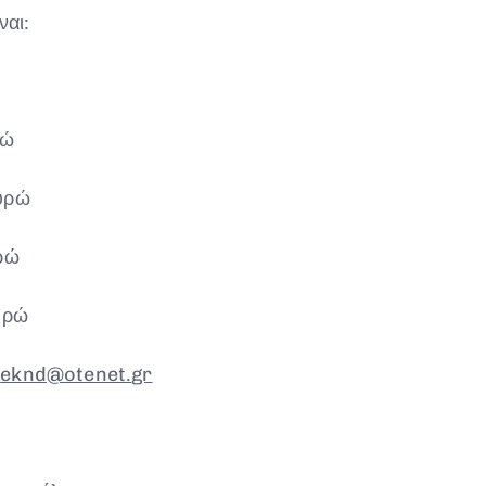
ναι:
ρώ
ευρώ
ρώ
υρώ
:
eknd@
otenet.
gr