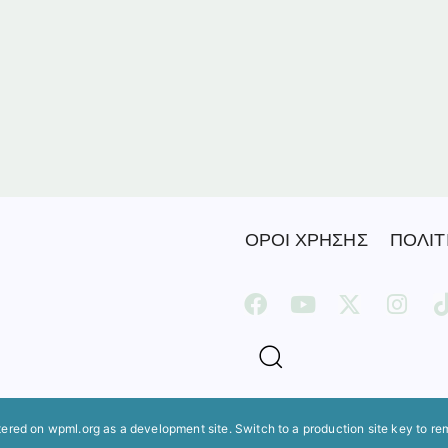
ΟΡΟΙ ΧΡΗΣΗΣ
ΠΟΛΙΤ
stered on
wpml.org
as a development site. Switch to a production site key to
re