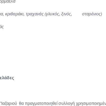
φορμαέλα
α, κριθαράκι, τραχανάς (γλυκός, ξινός,
σταρένιος)
άς
μελάδες
Παζαριού θα πραγματοποιηθεί συλλογή χρησιμοποιημέ