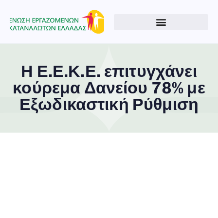
Η Ε.Ε.Κ.Ε. επιτυγχάνει
κούρεμα Δανείου 78% με
Εξωδικαστική Ρύθμιση