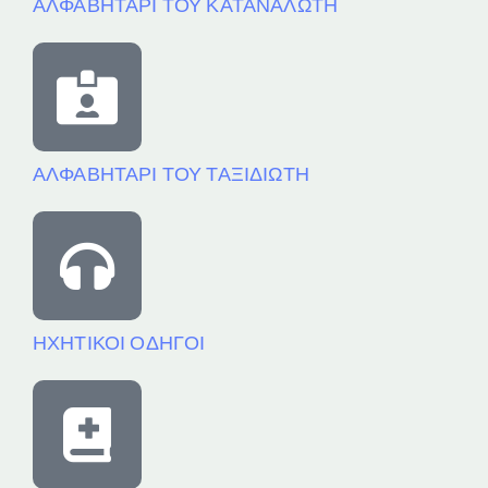
ΑΛΦΑΒΗΤΑΡΙ ΤΟΥ ΚΑΤΑΝΑΛΩΤΗ
ΑΛΦΑΒΗΤΑΡΙ ΤΟΥ ΤΑΞΙΔΙΩΤΗ
ΗΧΗΤΙΚΟΙ ΟΔΗΓΟΙ