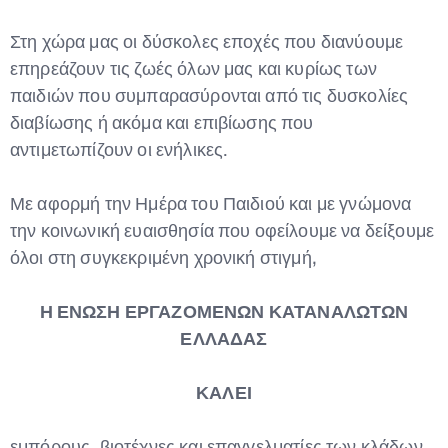
Στη χώρα μας οι δύσκολες εποχές που διανύουμε
επηρεάζουν τις ζωές όλων μας και κυρίως των
παιδιών που συμπαρασύρονται από τις δυσκολίες
διαβίωσης ή ακόμα και επιβίωσης που
αντιμετωπίζουν οι ενήλικες.
Με αφορμή την Ημέρα του Παιδιού και με γνώμονα
την κοινωνική ευαισθησία που οφείλουμε να δείξουμε
όλοι στη συγκεκριμένη χρονική στιγμή,
Η ΕΝΩΣΗ ΕΡΓΑΖΟΜΕΝΩΝ ΚΑΤΑΝΑΛΩΤΩΝ
ΕΛΛΑΔΑΣ
ΚΑΛΕΙ
εμπόρους, βιοτέχνες και επαγγελματίες των κλάδων